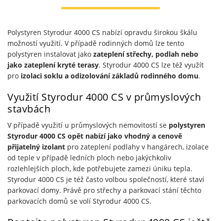
Polystyren Styrodur 4000 CS nabízí opravdu širokou škálu
možností využití. V případě rodinných domů lze tento
polystyren instalovat jako
zateplení střechy, podlah nebo
jako zateplení kryté terasy
. Styrodur 4000 CS lze též využít
pro
izolaci soklu a odizolování základů rodinného domu
.
Využití Styrodur 4000 CS v průmyslových
stavbách
V případě využití u průmyslových nemovitostí se
polystyren
Styrodur 4000 CS opět nabízí jako vhodný a cenově
přijatelný izolant
pro zateplení podlahy v hangárech, izolace
od teple v případě ledních ploch nebo jakýchkoliv
rozlehlejších ploch, kde potřebujete zamezi úniku tepla.
Styrodur 4000 CS je též často volbou společností, které staví
parkovací domy. Právě pro střechy a parkovací stání těchto
parkovacích domů se volí Styrodur 4000 CS.